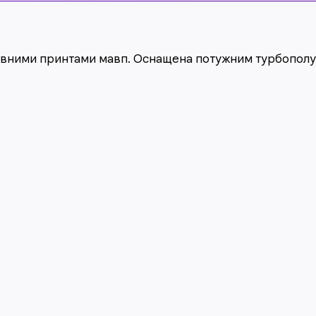
тивними принтами мавп. Оснащена потужним турбополу
.