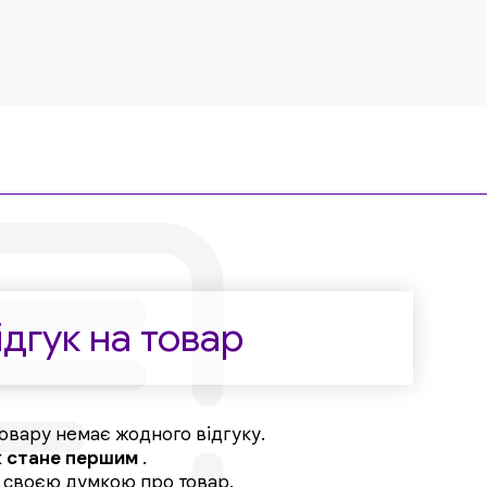
дгук на товар
овару немає жодного відгуку.
к
стане першим
.
, своєю думкою про товар.