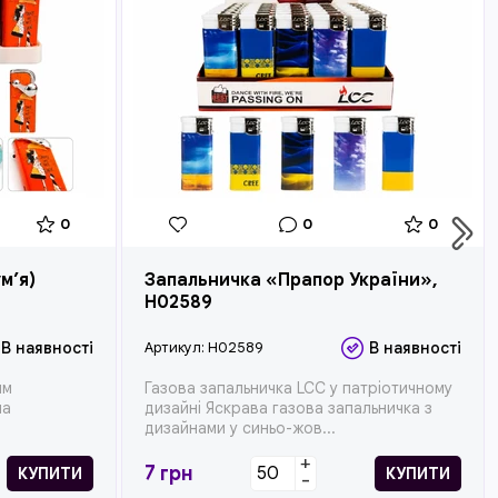
0
0
0
м’я)
Запальничка «Прапор України»,
H02589
В наявності
Артикул:
H02589
В наявності
им
Газова запальничка LCC у патріотичному
на
дизайні Яскрава газова запальничка з
дизайнами у синьо-жов...
+
7
грн
КУПИТИ
КУПИТИ
-