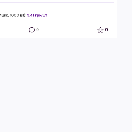
/ящик, 1000 шт):
5.41 грн/шт
0
0