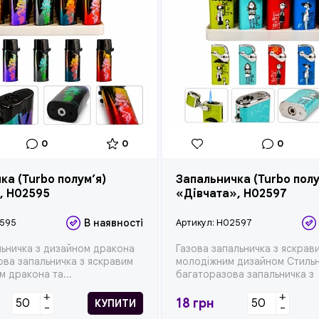
0
0
0
ка (Turbo полум’я)
Запальничка (Turbo полу
, H02595
«Дівчата», H02597
595
В наявності
Артикул:
H02597
ьничка з дизайном дракона
Газова запальничка з яскрав
ова запальничка з яскравим
молодіжним дизайном Стиль
 дракона та...
багаторазова запальничка з
кольоровими ...
+
+
18
грн
КУПИТИ
-
-