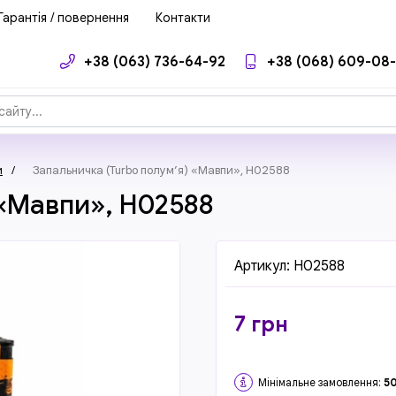
Гарантія / повернення
Контакти
+38 (063) 736-64-92
+38 (068) 609-08
и
/
Запальничка (Turbo полум’я) «Мавпи», H02588
 «Мавпи», H02588
Артикул:
H02588
7
грн
Мінімальне замовлення:
5