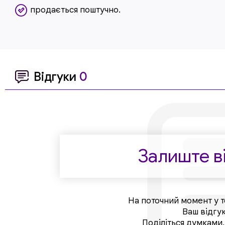
продається поштучно.
Відгуки
0
Залиште ві
На поточний момент у т
Ваш відгу
Поділіться думками