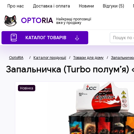
Про нас
Доставка і оплата
Новини
Відгуки (5)
OPTO
RIA
Найкращі пропозиції
вже у продажу
КАТАЛОГ ТОВАРІВ
OptoRIA
/
Каталог продукції
/
Товари для дому
/
Запальничк
Запальничка (Turbo полум’я)
Новінка