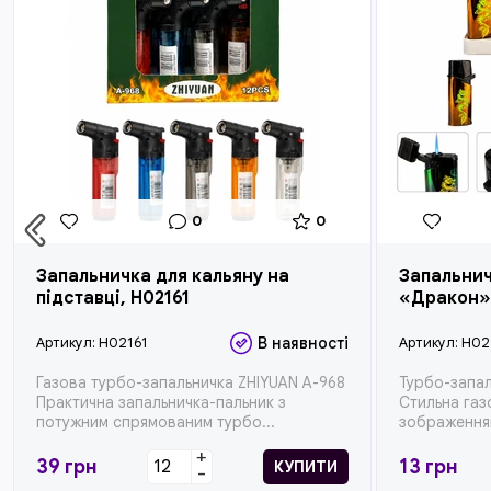
0
0
Запальничка для кальяну на
Запальнич
підставці, H02161
«Дракон»
Артикул:
H02161
В наявності
Артикул:
H02
Газова турбо-запальничка ZHIYUAN A-968
Турбо-запал
Практична запальничка-пальник з
Стильна газ
потужним спрямованим турбо...
зображенням
+
39
грн
13
грн
КУПИТИ
-