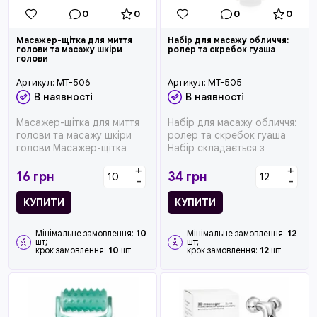
0
0
0
0
Масажер-щітка для миття
Набір для масажу обличчя:
голови та масажу шкіри
ролер та скребок гуаша
голови
Артикул:
MT-506
Артикул:
MT-505
В наявності
В наявності
Масажер-щітка для миття
Набір для масажу обличчя:
голови та масажу шкіри
ролер та скребок гуаша
голови Масажер-щітка
Набір складається з
допомагає делікатно
двостороннього ролера та
+
+
очищати ш...
скр...
16
грн
34
грн
-
-
КУПИТИ
КУПИТИ
Мінімальне замовлення:
10
Мінімальне замовлення:
12
шт;
шт;
крок замовлення:
10
шт
крок замовлення:
12
шт