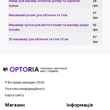
Набір для масажу обличчя: ролер та скребок
34
гуаша
грн
37
Масажний ролик для обличчя та тіла
грн
Масажер-щітка для миття голови та масажу шкіри
16
голови
грн
57
3D масажер для обличчя та тіла 15 см
грн
OPTO
RIA
Найкращі пропозиції
вже у продажу
© Всі права захищені 2026
Політика конфіденційності
Карта сайту
Магазин
Інформація