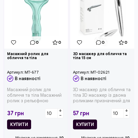
0
0
0
0
Масажний ролик для
3D масажер для обличчя та
обличчя та тіла
тіла 15 см
Артикул:
MT-677
Артикул:
MT-02621
В наявності
В наявності
Масажний ролик для
3D масажер для обличчя та
обличчя та тіла Масажний
тіла 3D масажер із двома
ролик з рельєфною
роликами призначений для
поверхнею призначений
щоденного догляду за ...
+
+
для догляду з...
37
грн
57
грн
-
-
КУПИТИ
КУПИТИ
Мінімальне замовлення:
10
Мінімальне замовлення:
10