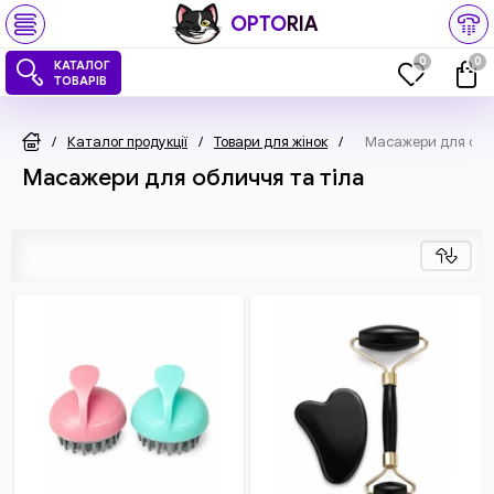
OPTO
RIA
0
0
КАТАЛОГ
ТОВАРІВ
/
Каталог продукції
/
Товари для жінок
/
Масажери для обли
Масажери для обличчя та тіла