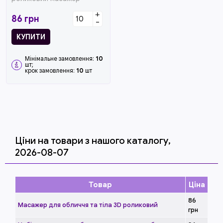
призначений для догляду
+
за шкірою о...
86
грн
-
КУПИТИ
Мінімальне замовлення:
10
шт;
крок замовлення:
10
шт
Ціни на товари з нашого каталогу,
2026-08-07
Товар
Ціна
86
Масажер для обличчя та тіла 3D роликовий
грн