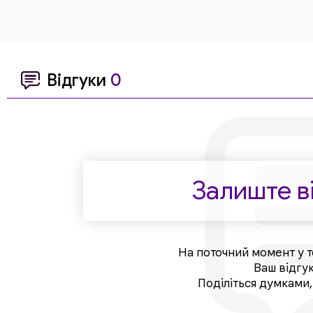
Відгуки
0
Залиште ві
На поточний момент у т
Ваш відгу
Поділіться думками