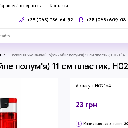
Гарантія / повернення
Контакти
+38 (063) 736-64-92
+38 (068) 609-08
и
/
Запальничка звичайна(звичайне полум'я) 11 см пластик, H02164
не полум'я) 11 см пластик, H0
Артикул:
H02164
23
грн
Мінімальне замовлення:
2