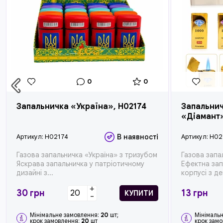
0
0
Запальничка «Україна», H02174
Запальнич
«Діамант
Артикул:
H02174
В наявності
Артикул:
H02
Газова запальничка «Україна» з тризубом
Газова зап
Яскрава запальничка у патріотичному
Ефектна зап
дизайні з...
корпусі з де
+
30
грн
13
грн
КУПИТИ
-
Мінімальне замовлення:
20
шт;
Мінімаль
крок замовлення:
20
шт
крок зам