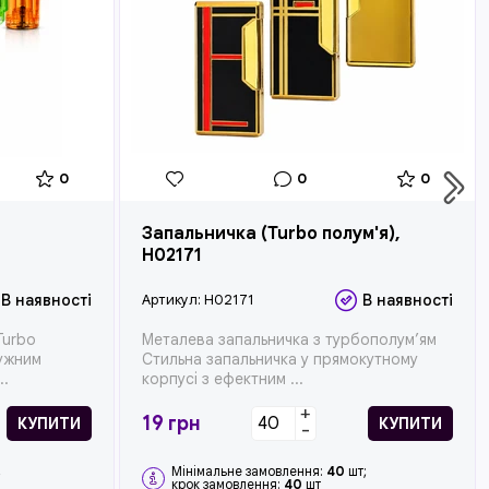
0
0
0
Запальничка (Turbo полум'я),
H02171
В наявності
Артикул:
H02171
В наявності
Turbo
Металева запальничка з турбополум’ям
тужним
Стильна запальничка у прямокутному
..
корпусі з ефектним ...
+
19
грн
КУПИТИ
КУПИТИ
-
;
Мінімальне замовлення:
40
шт;
крок замовлення:
40
шт