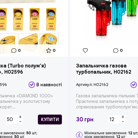
0
0
0
ка (Turbo полум’я)
Запальничка газова
», H02596
турбопальник, H02162
596
В наявності
Артикул:
H02162
альничка «DIAMOND 1000»
Газова запальничка-пальник 
альничка у золотистому
Практична запальничка з по
корат...
спрямованим турбополум’ям.
+
+
30
грн
КУПИТИ
-
-
не замовлення:
50
шт;
Мінімальне замовлення:
12
шт
овлення:
50
шт
крок замовлення:
12
шт