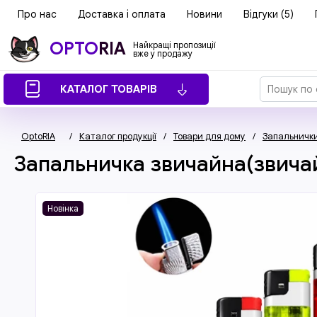
Про нас
Доставка і оплата
Новини
Відгуки (5)
OPTO
RIA
Найкращі пропозиції
вже у продажу
КАТАЛОГ ТОВАРІВ
OptoRIA
/
Каталог продукції
/
Товари для дому
/
Запальничк
Запальничка звичайна(звичай
Новінка