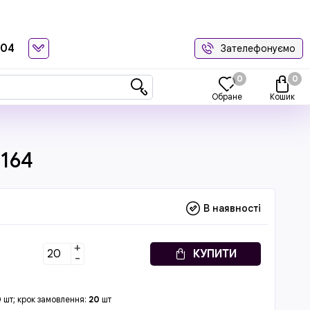
-04
Зателефонуємо
0
0
Обране
Кошик
2164
В наявності
+
КУПИТИ
-
0
шт; крок замовлення:
20
шт