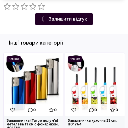
Залишити відгук
Інші товари категорії
Новінка
Новінка
0
0
0
0
Запальничка (Turbo полум'я)
Запальничка кухонна 23 см,
металева 11 см с фонариком,
H01764
H01780