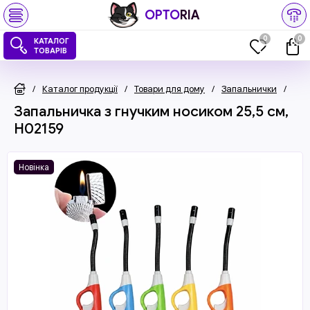
OPTO
RIA
0
0
КАТАЛОГ
ТОВАРІВ
/
Каталог продукції
/
Товари для дому
/
Запальнички
/
За
Запальничка з гнучким носиком 25,5 см,
H02159
Новінка