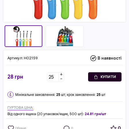
Артикул:
H02159
В наявності
+
28
грн
КУПИТИ
-
Мінімальне замовлення:
25
шт; крок замовлення:
25
шт
ГУРТОВА ЦІНА:
Від одного ящика (20 упаковок/ящик, 500 шт):
24.81 грн/шт
0
Обране
0