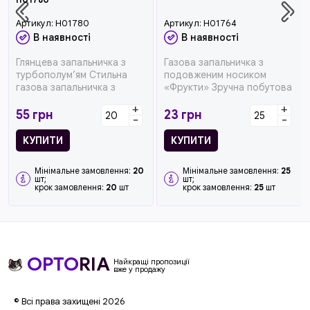
Артикул:
H01780
Артикул:
H01764
В наявності
В наявності
Глянцева запальничка з
Газова запальничка з
турбополум’ям Стильна
подовженим носиком
газова запальничка з
«Фрукти» Зручна побутова
ефектною глянцевою
запальничка з довгим н...
+
+
поверх...
55
грн
23
грн
-
-
КУПИТИ
КУПИТИ
Мінімальне замовлення:
20
Мінімальне замовлення:
25
шт;
шт;
крок замовлення:
20
шт
крок замовлення:
25
шт
OPTO
RIA
Найкращі пропозиції
вже у продажу
© Всі права захищені 2026