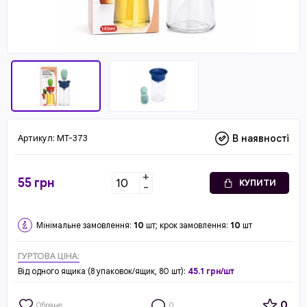
Артикул:
MT-373
В наявності
+
55
грн
КУПИТИ
-
Мінімальне замовлення:
10
шт; крок замовлення:
10
шт
ГУРТОВА ЦІНА:
Від одного ящика (8 упаковок/ящик, 80 шт):
45.1 грн/шт
0
Обране
0