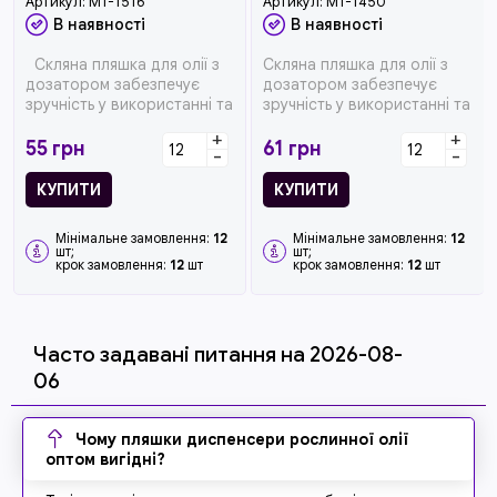
Артикул:
MT-1516
Артикул:
MT-1450
В наявності
В наявності
Скляна пляшка для олії з
Скляна пляшка для олії з
дозатором забезпечує
дозатором забезпечує
зручність у використанні та
зручність у використанні та
точне дозування рі...
точне дозування рідини.
+
+
Пр...
55
грн
61
грн
-
-
КУПИТИ
КУПИТИ
Мінімальне замовлення:
12
Мінімальне замовлення:
12
шт;
шт;
крок замовлення:
12
шт
крок замовлення:
12
шт
Часто задавані питання на 2026-08-
06
Чому пляшки диспенсери рослинної олії
оптом вигідні?