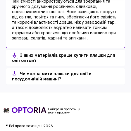
Такі ємності використовуються для зберігання та
зручного дозування рослинної, оливкової,
соняшникової чи іншої олії. Вони захищають продукт
від світла, повітря та пилу, зберігаючи його свіжість
та корисні властивості довше, ніж у заводській тарі,
а також дозволяють акуратно наливати тонким
струмком або краплями, що особливо важливо при
заправці салатів, жарінні та випіканні.
З яких матеріалів краще купити пляшки для
олії оптом?
Чи можна мити пляшки для олії в
посудомийній машині?
OPTO
RIA
Найкращі пропозиції
вже у продажу
© Всі права захищені 2026