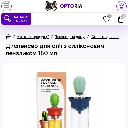
OPTO
RIA
0
0
КАТАЛОГ
ТОВАРІВ
/
Каталог продукції
/
Товари для дому
/
Ємність для олії
/
Диспенсер для олії з силіконовим
пензликом 180 мл