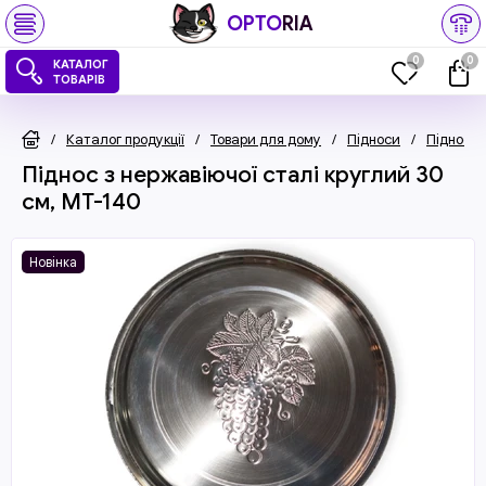
OPTO
RIA
0
0
КАТАЛОГ
ТОВАРІВ
/
Каталог продукції
/
Товари для дому
/
Підноси
/
Підноси 
Піднос з нержавіючої сталі круглий 30
см, MT-140
Новінка