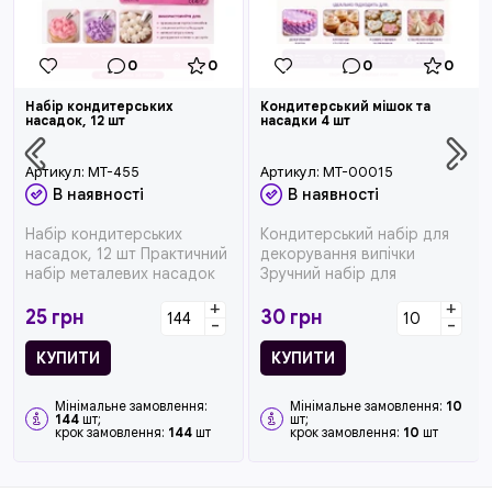
0
0
0
0
Набір кондитерських
Кондитерський мішок та
насадок, 12 шт
насадки 4 шт
Артикул:
MT-455
Артикул:
MT-00015
В наявності
В наявності
Набір кондитерських
Кондитерський набір для
насадок, 12 шт Практичний
декорування випічки
набір металевих насадок
Зручний набір для
для декорування тортів,
створення красивого
+
+
кап...
кремового декор...
25
грн
30
грн
-
-
КУПИТИ
КУПИТИ
Мінімальне замовлення:
Мінімальне замовлення:
10
144
шт;
шт;
крок замовлення:
144
шт
крок замовлення:
10
шт