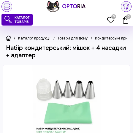
OPTO
RIA
0
0
КАТАЛОГ
ТОВАРІВ
/
Каталог продукції
/
Товари для дому
/
Кондитерське прила
Набір кондитерський: мішок + 4 насадки
+ адаптер