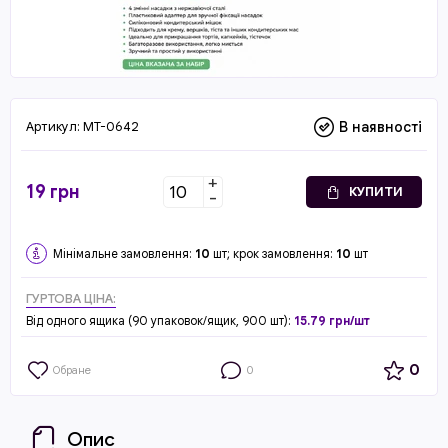
Артикул:
MT-0642
В наявності
+
19
грн
КУПИТИ
-
Мінімальне замовлення:
10
шт; крок замовлення:
10
шт
ГУРТОВА ЦІНА:
Від одного ящика (90 упаковок/ящик, 900 шт):
15.79 грн/шт
0
Обране
0
Опис