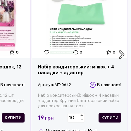
0
0
0
садок, 12
Набір кондитерський: мішок + 4
насадки + адаптер
В наявності
Артикул:
MT-0642
В наявності
, 12 шт
Набір кондитерський: мішок + 4 насадки
 насадок для
+ адаптер Зручний багаторазовий набір
для прикрашання торт...
+
19
грн
КУПИТИ
КУПИТИ
-
т;
Мінімальне замовлення:
10
шт;