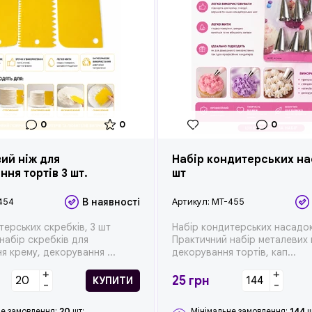
0
0
0
ий ніж для
Набір кондитерських на
ня тортів 3 шт.
шт
454
В наявності
Артикул:
MT-455
терських скребків, 3 шт
Набір кондитерських насадок
набір скребків для
Практичний набір металевих
я крему, декорування ...
декорування тортів, кап...
+
+
25
грн
КУПИТИ
-
-
не замовлення:
20
шт;
Мінімальне замовлення:
144
ш