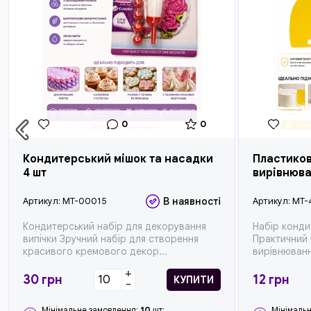
0
0
Кондитерський мішок та насадки
Пластиков
4 шт
вирівнюван
Артикул:
MT-00015
В наявності
Артикул:
MT-
Кондитерський набір для декорування
Набір конди
випічки Зручний набір для створення
Практичний 
красивого кремового декор...
вирівнюванн
+
30
грн
12
грн
КУПИТИ
-
Мінімальне замовлення:
10
шт;
Мінімаль