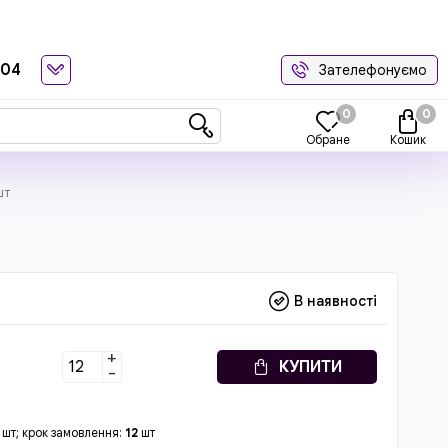
-04
Зателефонуємо
0
0
Обране
Кошик
шт
В наявності
+
КУПИТИ
-
шт; крок замовлення:
12
шт