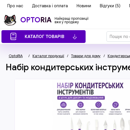
Про нас
Доставка і оплата
Новини
Відгуки (5)
OPTO
RIA
Найкращі пропозиції
вже у продажу
КАТАЛОГ ТОВАРІВ
OptoRIA
/
Каталог продукції
/
Товари для дому
/
Кондитерсь
Набір кондитерських інструм