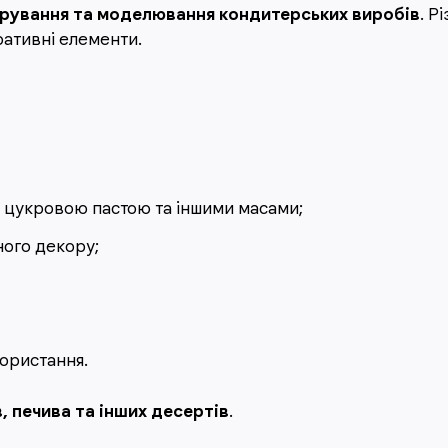
рування та моделювання кондитерських виробів
. Р
оративні елементи.
, цукровою пастою та іншими масами;
ного декору;
ористання.
в, печива та інших десертів
.