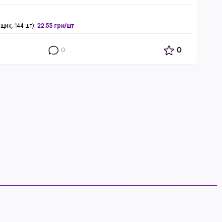
щик, 144 шт):
22.55 грн/шт
0
0