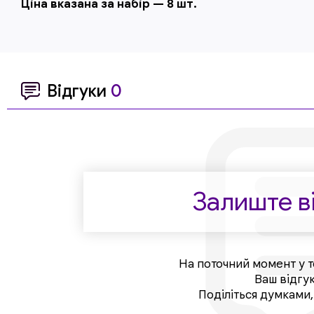
Ціна вказана за набір — 8 шт.
Відгуки
0
Залиште ві
На поточний момент у т
Ваш відгу
Поділіться думками