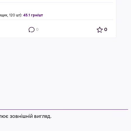
ящик, 120 шт):
45.1 грн/шт
0
0
лює зовнішній вигляд.