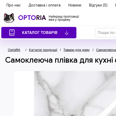
Про нас
Доставка і оплата
Новини
Відгуки (5)
OPTO
RIA
Найкращі пропозиції
вже у продажу
КАТАЛОГ ТОВАРІВ
OptoRIA
/
Каталог продукції
/
Товари для дому
/
Самоклеюча
Самоклеюча плівка для кухні 