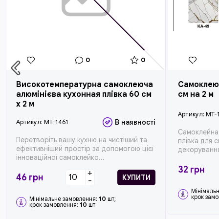
0
0
Високотемпературна самоклеюча
Самоклеюч
алюмінієва кухонная плівка 60 см
см на 2 м
x 2 м
Артикул:
MT-
Артикул:
MT-1461
В наявності
Самоклейна 
Перетворіть вашу кухню на чистіший та
плівка для 
ефективніший простір за допомогою цієї
декорування 
інноваційної самоклейко...
32
грн
+
46
грн
КУПИТИ
-
Мінімаль
крок зам
Мінімальне замовлення:
10
шт;
крок замовлення:
10
шт