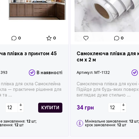
0
0
0
а плівка з принтом 45
Самоклеюча плівка для к
см x 2 м
1393
В наявності
Артикул:
MT-1132
плівка для скла Самоклейна
Самоклеюча плівка для кухні 4
скла — практичне рішення для
Підійде для будь-яких поверх
та ...
виглядає дуже стильно ...
+
+
34
грн
КУПИТИ
-
-
не замовлення:
12
шт;
Мінімальне замовлення:
12
шт
овлення:
12
шт
крок замовлення:
12
шт