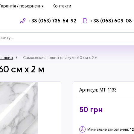
Гарантія / повернення
Контакти
+38 (063) 736-64-92
+38 (068) 609-08
 плівка
/
Самоклеюча плівка для кухні 60 см x 2 м
60 см x 2 м
Артикул:
MT-1133
50
грн
Мінімальне замовлення:
12