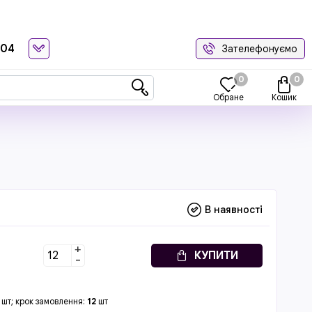
-04
Зателефонуємо
0
0
Обране
Кошик
В наявності
+
КУПИТИ
-
шт; крок замовлення:
12
шт