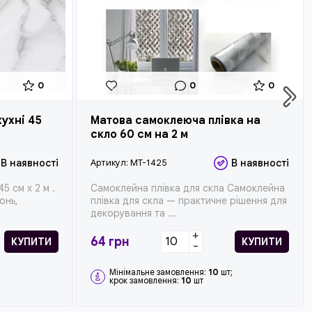
0
0
0
ухні 45
Матова самоклеюча плівка на
скло 60 см на 2 м
В наявності
Артикул:
MT-1425
В наявності
5 см x 2 м .
Самоклейна плівка для скла Самоклейна
онь,
плівка для скла — практичне рішення для
декорування та ...
+
64
грн
КУПИТИ
КУПИТИ
-
;
Мінімальне замовлення:
10
шт;
крок замовлення:
10
шт