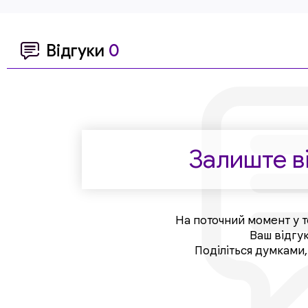
Відгуки
0
Залиште ві
На поточний момент у т
Ваш відгу
Поділіться думками