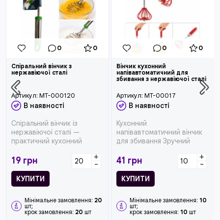
0
0
0
0
Спіральний вінчик з
Вінчик кухонний
нержавіючої сталі
напівавтоматичний для
збивання з нержавіючої сталі
Артикул:
MT-000120
Артикул:
MT-00017
В наявності
В наявності
Спіральний вінчик із
Кухонний
нержавіючої сталі —
напівавтоматичний вінчик
практичний кухонний
для збивання Зручний
інструмент для швидкого
ручний вінчик для
+
+
збиванн...
швидкого збивання та змі...
19
грн
41
грн
-
-
КУПИТИ
КУПИТИ
Мінімальне замовлення:
20
Мінімальне замовлення:
10
шт;
шт;
крок замовлення:
20
шт
крок замовлення:
10
шт