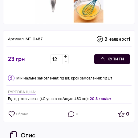
Артикул:
MT-0487
В наявності
+
23
грн
КУПИТИ
-
Мінімальне замовлення:
12
шт; крок замовлення:
12
шт
ГУРТОВА ЦІНА:
Від одного ящика (40 упаковок/ящик, 480 шт):
20.3 грн/шт
0
Обране
0
Опис