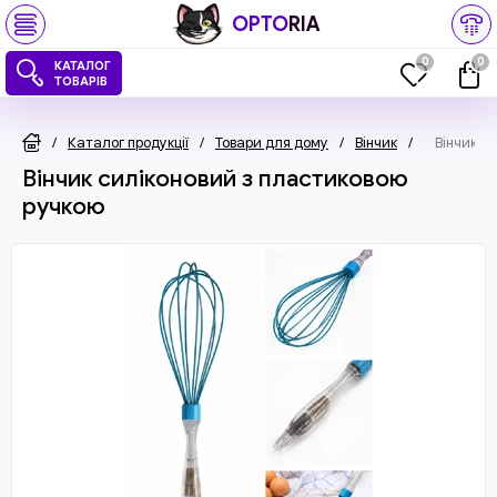
OPTO
RIA
0
0
КАТАЛОГ
ТОВАРІВ
/
Каталог продукції
/
Товари для дому
/
Вінчик
/
Вінчик с
Вінчик силіконовий з пластиковою
ручкою