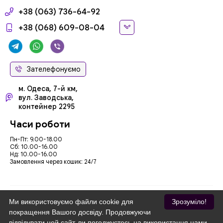
+38 (063) 736-64-92
+38 (068) 609-08-04
Зателефонуємо
м. Одеса, 7-й км,
вул. Заводська,
контейнер 2295
Часи роботи
Пн-Пт: 9.00-18.00
Сб: 10.00-16.00
Нд: 10.00-16.00
Замовлення через кошик: 24/7
Ми використовуємо файли cookie для
Зрозуміло!
покращення Вашого досвіду. Продовжуючи
Ми приймаємо
відвідувати цей сайт, ви погоджуєтесь на використання нами