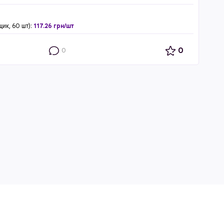
щик, 60 шт):
117.26 грн/шт
0
0