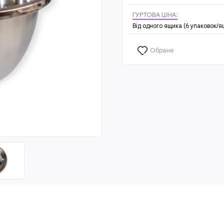
ГУРТОВА ЦІНА:
Від одного ящика (6 упаковок/я
Обране