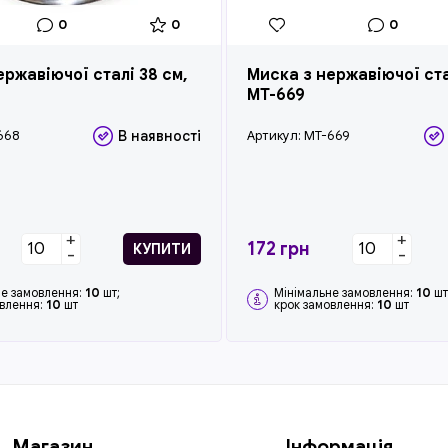
0
0
0
ержавіючої сталі 38 см,
Миска з нержавіючої ста
MT-669
668
В наявності
Артикул:
MT-669
+
+
172
грн
КУПИТИ
-
-
не замовлення:
10
шт;
Мінімальне замовлення:
10
шт
овлення:
10
шт
крок замовлення:
10
шт
Магазин
Інформація