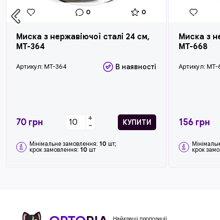
0
0
Миска з нержавіючої сталі 24 см,
Миска з н
MT-364
MT-668
Артикул:
MT-364
В наявності
Артикул:
MT-
+
70
грн
156
грн
КУПИТИ
-
Мінімальне замовлення:
10
шт;
Мінімаль
крок замовлення:
10
шт
крок зам
Найкращі пропозиції