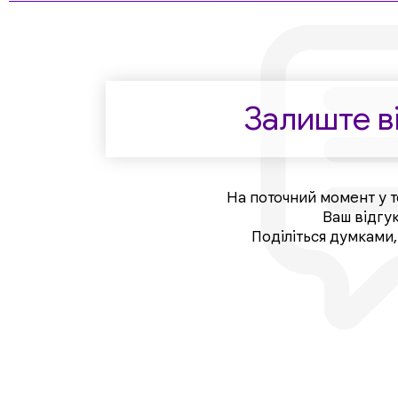
Залиште ві
На поточний момент у т
Ваш відгу
Поділіться думками