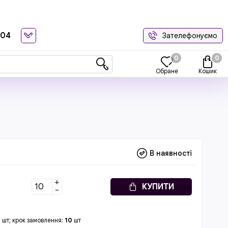
-04
Зателефонуємо
0
0
Обране
Кошик
В наявності
+
КУПИТИ
-
0
шт; крок замовлення:
10
шт