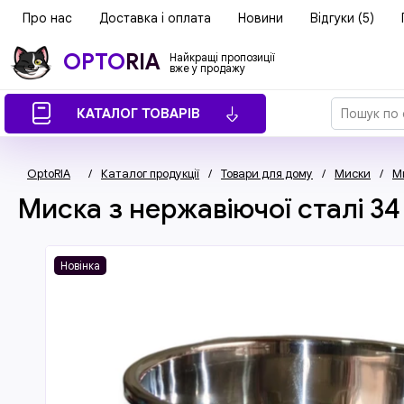
Про нас
Доставка і оплата
Новини
Відгуки (5)
OPTO
RIA
Найкращі пропозиції
вже у продажу
КАТАЛОГ ТОВАРІВ
OptoRIA
/
Каталог продукції
/
Товари для дому
/
Миски
/
Ми
Миска з нержавіючої сталі 34
Новінка