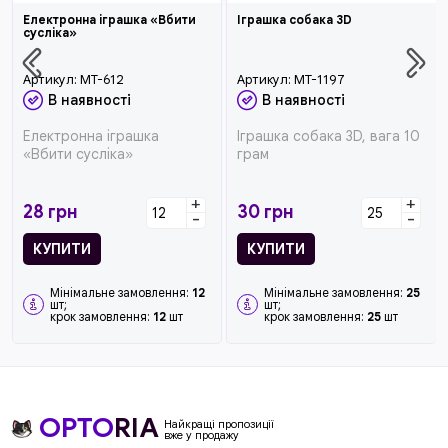
Електронна іграшка «Вбити
Іграшка собака 3D
сусліка»
Артикул:
MT-612
Артикул:
MT-1197
В наявності
В наявності
Електронна іграшка
Іграшка собака 3D, вага 10
«Вбити сусліка»
грам
+
+
28
грн
30
грн
-
-
КУПИТИ
КУПИТИ
Мінімальне замовлення:
12
Мінімальне замовлення:
25
шт;
шт;
крок замовлення:
12
шт
крок замовлення:
25
шт
OPTO
RIA
Найкращі пропозиції
вже у продажу