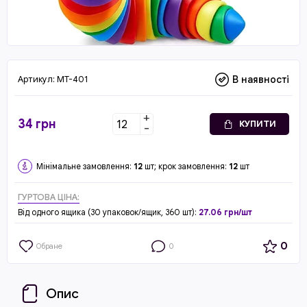
Артикул:
MT-401
В наявності
+
34
грн
КУПИТИ
-
Мінімальне замовлення:
12
шт; крок замовлення:
12
шт
ГУРТОВА ЦІНА:
Від одного ящика (30 упаковок/ящик, 360 шт):
27.06 грн/шт
0
Обране
0
Опис