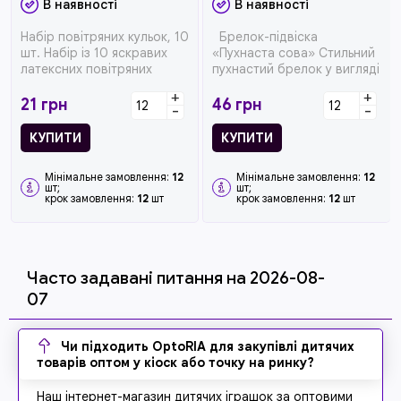
В наявності
В наявності
Набір повітряних кульок, 10
Брелок-підвіска
шт. Набір із 10 яскравих
«Пухнаста сова» Стильний
латексних повітряних
пухнастий брелок у вигляді
кульок із декоративним ...
сови стане ...
+
+
21
грн
46
грн
-
-
КУПИТИ
КУПИТИ
Мінімальне замовлення:
12
Мінімальне замовлення:
12
шт;
шт;
крок замовлення:
12
шт
крок замовлення:
12
шт
Часто задавані питання на 2026-08-
07
Чи підходить OptoRIA для закупівлі дитячих
товарів оптом у кіоск або точку на ринку?
Наш інтернет-магазин дитячих іграшок за оптовими