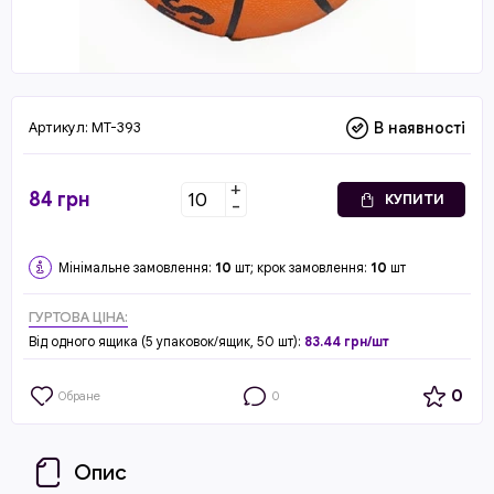
Артикул:
MT-393
В наявності
+
84
грн
КУПИТИ
-
Мінімальне замовлення:
10
шт; крок замовлення:
10
шт
ГУРТОВА ЦІНА:
Від одного ящика (5 упаковок/ящик, 50 шт):
83.44 грн/шт
0
Обране
0
Опис