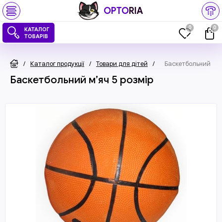
OPTO
RIA
0
0
КАТАЛОГ
ТОВАРІВ
/
Каталог продукції
/
Товари для дітей
/
Баскетбольний м’я
Баскетбольний м’яч 5 розмір