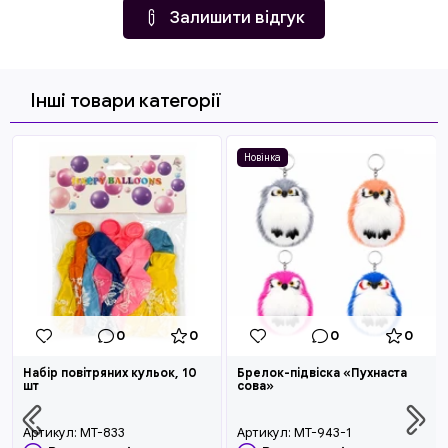
Залишити відгук
Інші товари категорії
Новінка
0
0
0
0
Набір повітряних кульок, 10
Брелок-підвіска «Пухнаста
шт
сова»
Артикул:
MT-833
Артикул:
MT-943-1