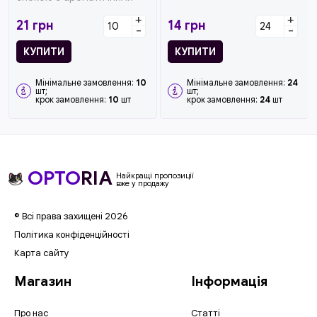
свічками. Вони
+
+
компактного розміру,
21
грн
14
грн
-
-
том...
КУПИТИ
КУПИТИ
Мінімальне замовлення:
10
Мінімальне замовлення:
24
шт;
шт;
крок замовлення:
10
шт
крок замовлення:
24
шт
OPTO
RIA
Найкращі пропозиції
вже у продажу
© Всі права захищені 2026
Політика конфіденційності
Карта сайту
Магазин
Інформація
Про нас
Статті