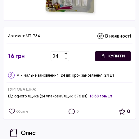
Артикул:
MT-734
В наявності
+
16
грн
КУПИТИ
-
Мінімальне замовлення:
24
шт; крок замовлення:
24
шт
ГУРТОВА ЦІНА:
Від одного ящика (24 упаковки/ящик, 576 шт):
13.53 грн/шт
0
Обране
0
Опис