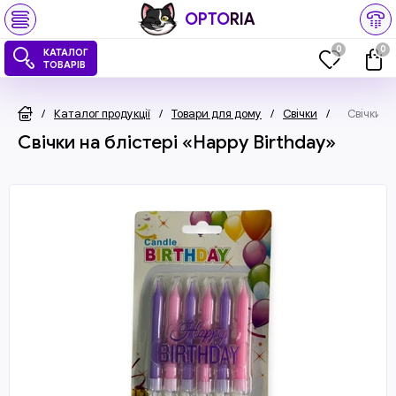
OPTO
RIA
0
0
КАТАЛОГ
ТОВАРІВ
/
Каталог продукції
/
Товари для дому
/
Свічки
/
Свічки н
Свічки на блістері «Happy Birthday»