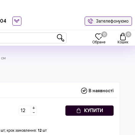
-04
Зателефонуємо
0
0
Обране
Кошик
 см
В наявності
+
КУПИТИ
-
шт; крок замовлення:
12
шт