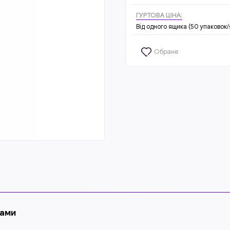
ГУРТОВА ЦІНА:
Від одного ящика (50 упаковок/
Обране
ками