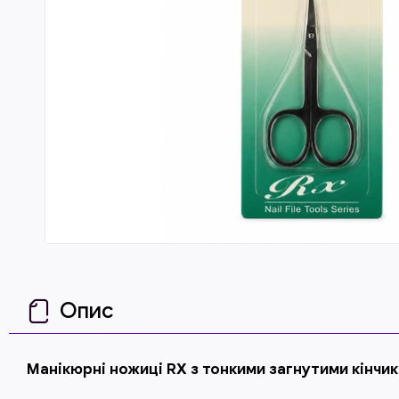
Опис
Манікюрні ножиці RX з тонкими загнутими кінчи