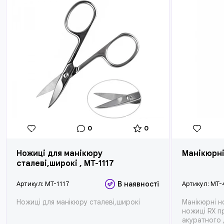
0
0
Ножиці для манікюру
Манікюрні
сталеві,широкі , MT-1117
Артикул:
MT-1117
В наявності
Артикул:
MT-
Ножиці для манікюру сталеві,широкі
Манікюрні н
ножиці RX п
акуратного д