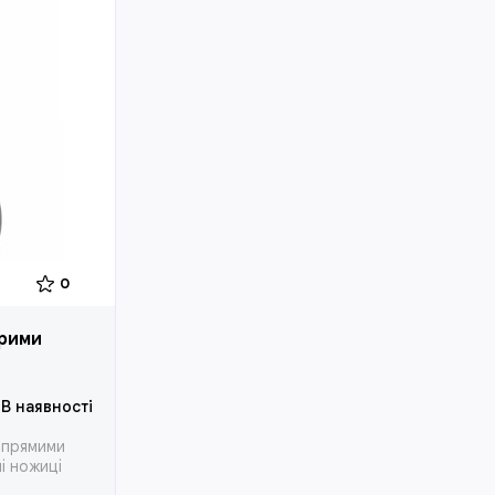
0
трими
В наявності
 прямими
і ножиці