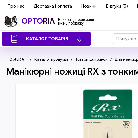
Про нас
Доставка і оплата
Новини
Відгуки (5)
OPTO
RIA
Найкращі пропозиції
вже у продажу
КАТАЛОГ ТОВАРІВ
OptoRIA
/
Каталог продукції
/
Товари для жінок
/
Для манікю
Манікюрні ножиці RX з тонки