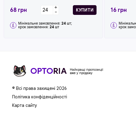
+
68
грн
16
грн
КУПИТИ
-
Мінімальне замовлення:
24
шт;
Мінімаль
крок замовлення:
24
шт
крок зам
OPTO
RIA
Найкращі пропозиції
вже у продажу
© Всі права захищені 2026
Політика конфіденційності
Карта сайту