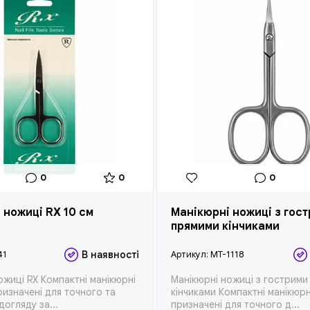
0
0
0
 ножиці RX 10 см
Манікюрні ножиці з гос
прямими кінчиками
41
В наявності
Артикул:
MT-1118
ожиці RX Компактні манікюрні
Манікюрні ножиці з гострими
ризначені для точного та
кінчиками Компактні манікюрн
огляду за...
призначені для точного д...