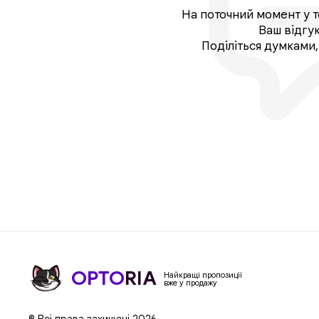
На поточний момент у т
Ваш відгу
Поділіться думками
OPTO
RIA
Найкращі пропозиції
вже у продажу