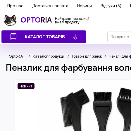
Про нас
Доставка і оплата
Новини
Відгуки (5)
OPTO
RIA
Найкращі пропозиції
вже у продажу
КАТАЛОГ ТОВАРІВ
OptoRIA
/
Каталог продукції
/
Товари для жінок
/
Пензлі для 
Пензлик для фарбування воло
Новінка