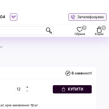
-04
Зателефонуємо
0
0
Обране
Кошик
шт
В наявності
+
КУПИТИ
-
шт; крок замовлення:
12
шт