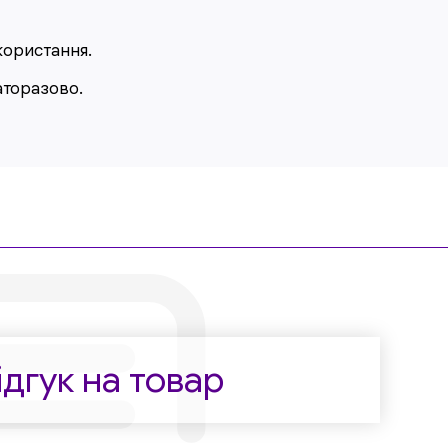
користання.
аторазово.
дгук на товар