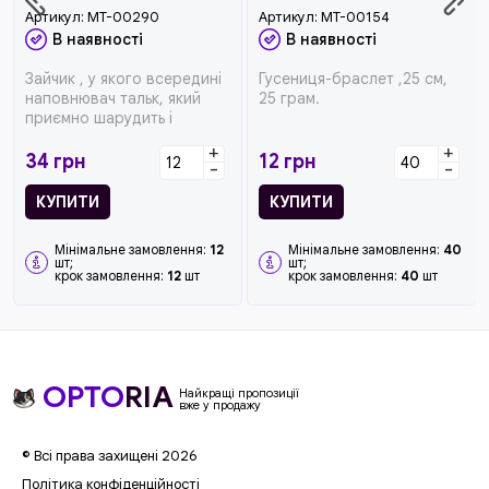
Артикул:
MT-00290
Артикул:
MT-00154
В наявності
В наявності
Зайчик , у якого всередині
Гусениця-браслет ,25 см,
наповнювач тальк, який
25 грам.
приємно шарудить і
дозволяє надавати іграшці
+
+
будь-...
34
грн
12
грн
-
-
КУПИТИ
КУПИТИ
Мінімальне замовлення:
12
Мінімальне замовлення:
40
шт;
шт;
крок замовлення:
12
шт
крок замовлення:
40
шт
OPTO
RIA
Найкращі пропозиції
вже у продажу
© Всі права захищені 2026
Політика конфіденційності