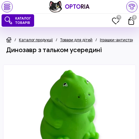
OPTO
RIA
0
0
КАТАЛОГ
ТОВАРІВ
/
Каталог продукції
/
Товари для дітей
/
Іграшки-антистрес
Динозавр з тальком усередині