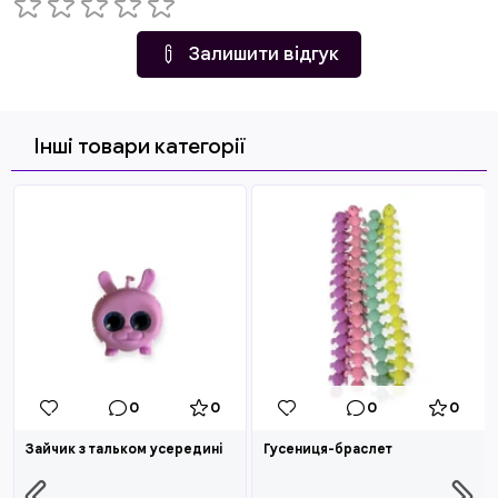
Залишити відгук
Інші товари категорії
0
0
0
0
Зайчик з тальком усередині
Гусениця-браслет