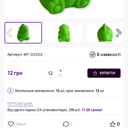
Артикул:
MT-00202
В наявності
+
12
грн
КУПИТИ
-
Мінімальне замовлення:
12
шт; крок замовлення:
12
шт
ГУРТОВА ЦІНА:
Від одного ящика (24 упаковки/ящик, 288 шт):
11.28 грн/шт
0
Обране
0