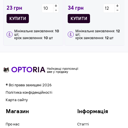
для безпечного
+
+
перевертання,...
23
грн
34
грн
-
-
КУПИТИ
КУПИТИ
Мінімальне замовлення:
10
Мінімальне замовлення:
12
шт;
шт;
крок замовлення:
10
шт
крок замовлення:
12
шт
OPTO
RIA
Найкращі пропозиції
вже у продажу
© Всі права захищені 2026
Політика конфіденційності
Карта сайту
Магазин
Інформація
Про нас
Статті