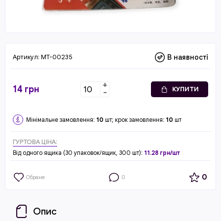
Артикул:
MT-00235
В наявності
+
14
грн
КУПИТИ
-
Мінімальне замовлення:
10
шт; крок замовлення:
10
шт
ГУРТОВА ЦІНА:
Від одного ящика (30 упаковок/ящик, 300 шт):
11.28 грн/шт
0
Обране
0
Опис