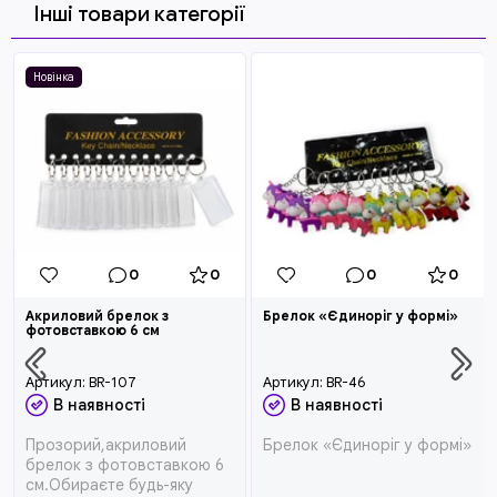
Інші товари категорії
Новінка
0
0
0
0
Акриловий брелок з
Брелок «Єдиноріг у формі»
фотовставкою 6 см
Артикул:
BR-107
Артикул:
BR-46
В наявності
В наявності
Прозорий,акриловий
Брелок «Єдиноріг у формі»
брелок з фотовставкою 6
см.Обираєте будь-яку