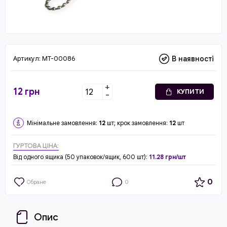
Артикул:
MT-00086
В наявності
+
12
грн
КУПИТИ
-
Мінімальне замовлення:
12
шт; крок замовлення:
12
шт
ГУРТОВА ЦІНА:
Від одного ящика (50 упаковок/ящик, 600 шт):
11.28 грн/шт
0
Обране
0
Опис