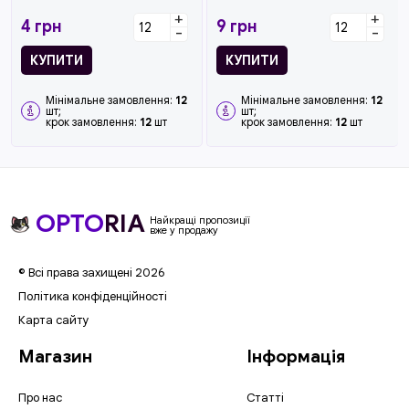
фотографію та вставляєте
+
+
її у брелок...
4
грн
9
грн
-
-
КУПИТИ
КУПИТИ
Мінімальне замовлення:
12
Мінімальне замовлення:
12
шт;
шт;
крок замовлення:
12
шт
крок замовлення:
12
шт
OPTO
RIA
Найкращі пропозиції
вже у продажу
© Всі права захищені 2026
Політика конфіденційності
Карта сайту
Магазин
Інформація
Про нас
Статті