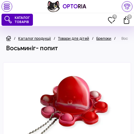
OPTO
RIA
0
0
КАТАЛОГ
ТОВАРІВ
/
Каталог продукції
/
Товари для дітей
/
Брелоки
/
Восьми
Восьминіг- попит