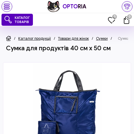
OPTO
RIA
0
0
КАТАЛОГ
ТОВАРІВ
/
Каталог продукції
/
Товари для жінок
/
Сумки
/
Сумка дл
Сумка для продуктів 40 см x 50 см