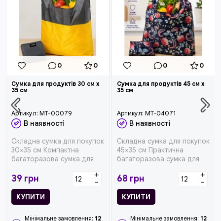
0
0
0
0
Сумка для продуктів 30 см x
Сумка для продуктів 45 см x
35 см
35 см
Артикул:
MT-00079
Артикул:
MT-04071
В наявності
В наявності
Складна сумка для покупок
Складна сумка для покупок
30×35 см Компактна
45×35 см Практична
багаторазова сумка для
багаторазова сумка для
покупок стане практични...
покупок стане чудовою а...
+
+
39
грн
68
грн
-
-
КУПИТИ
КУПИТИ
Мінімальне замовлення:
12
Мінімальне замовлення:
12