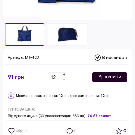
Артикул:
MT-423
В наявності
+
91
грн
КУПИТИ
-
Мінімальне замовлення:
12
шт; крок замовлення:
12
шт
ГУРТОВА ЦІНА:
Від одного ящика (30 упаковок/ящик, 360 шт):
76.67 грн/шт
0
Обране
0