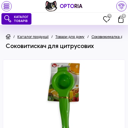
OPTO
RIA
0
0
КАТАЛОГ
ТОВАРІВ
/
Каталог продукції
/
Товари для дому
/
Соковижималка для 
Соковитискач для цитрусових