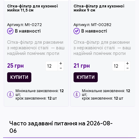
Сітка-фільтр для кухонної
Сітка-фільтр для кухонної
мийки 11,5 см
мийки 9 см
Артикул:
Mt-0272
Артикул:
MT-00282
В наявності
В наявності
Сітка-фільтр для раковини
Сітка-фільтр для раковини
з нержавіючої сталі — ваш
з нержавіючої сталі — ваш
надійний помічник проти
надійний помічник проти
засмічення ...
засмічення ...
+
+
25
грн
21
грн
-
-
КУПИТИ
КУПИТИ
Мінімальне замовлення:
12
Мінімальне замовлення:
12
шт;
шт;
крок замовлення:
12
шт
крок замовлення:
12
шт
Часто задавані питання на 2026-08-
06