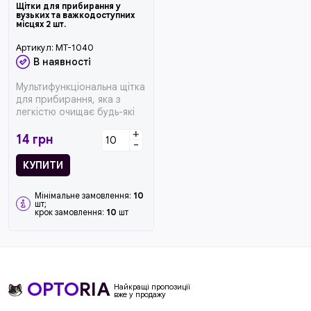
Щітки для прибирання у
вузьких та важкодоступних
місцях 2 шт.
Артикул:
MT-1040
В наявності
Мультифункціональна щітка
для прибирання, яка з
легкістю очищає будь-які
вузькі та важкодоступні
+
міс...
14
грн
-
КУПИТИ
Мінімальне замовлення:
10
шт;
крок замовлення:
10
шт
OPTO
RIA
Найкращі пропозиції
вже у продажу