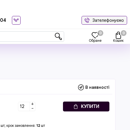
-04
Зателефонуємо
0
0
Обране
Кошик
В наявності
+
КУПИТИ
-
шт; крок замовлення:
12
шт