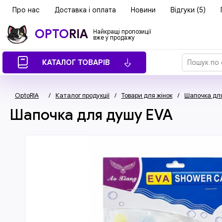
Про нас
Доставка і оплата
Новини
Відгуки (5)
OPTO
RIA
Найкращі пропозиції
вже у продажу
КАТАЛОГ ТОВАРІВ
OptoRIA
/
Каталог продукції
/
Товари для жінок
/
Шапочка дл
Шапочка для душу EVA