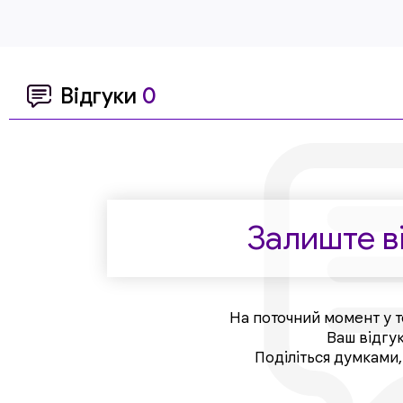
Відгуки
0
Залиште ві
На поточний момент у т
Ваш відгу
Поділіться думками