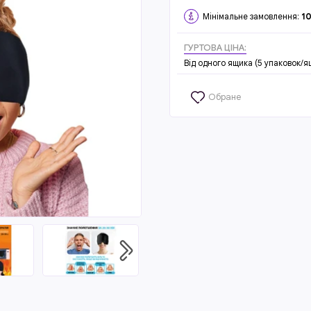
Мінімальне замовлення:
1
ГУРТОВА ЦІНА:
Від одного ящика (5 упаковок/я
Обране