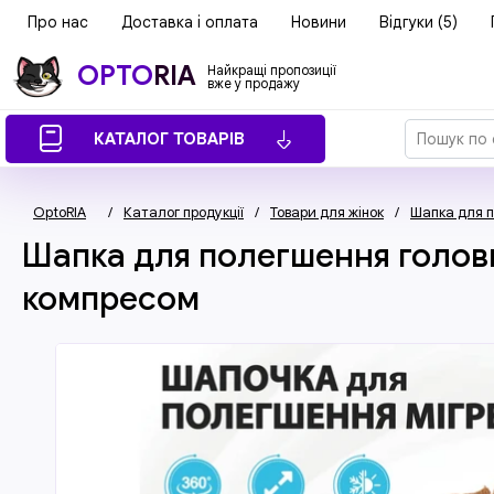
Про нас
Доставка і оплата
Новини
Відгуки (5)
OPTO
RIA
Найкращі пропозиції
вже у продажу
КАТАЛОГ ТОВАРІВ
OptoRIA
/
Каталог продукції
/
Товари для жінок
/
Шапка для п
Шапка для полегшення головн
компресом