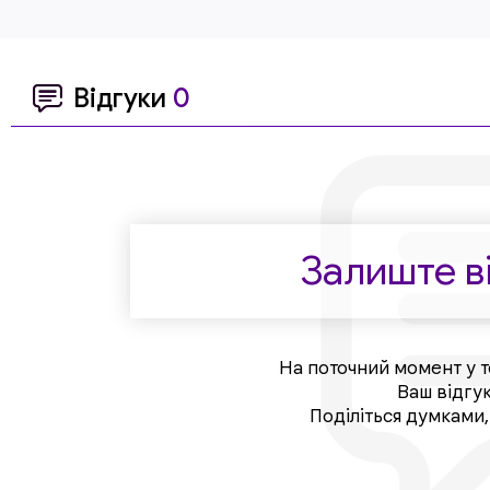
Відгуки
0
Залиште ві
На поточний момент у т
Ваш відгу
Поділіться думками