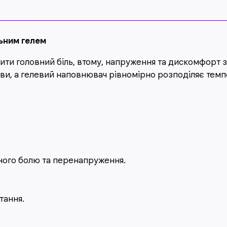
ьним гелем
и головний біль, втому, напруження та дискомфорт зав
ви, а гелевий наповнювач рівномірно розподіляє темпе
ного болю та перенапруження.
тання.