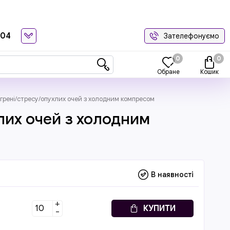
-04
Зателефонуємо
0
0
Обране
Кошик
грені/стресу/опухлих очей з холодним компресом
лих очей з холодним
В наявності
+
КУПИТИ
-