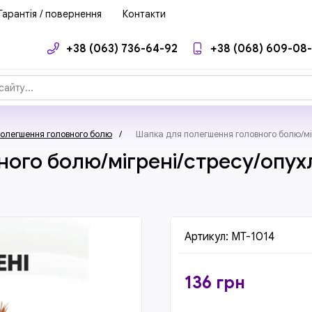
Гарантія / повернення
Контакти
+38 (063) 736-64-92
+38 (068) 609-08
олегшення головного болю
/
Шапка для полегшення головного болю/мі
ого болю/мігрені/стресу/опух
Артикул:
MT-1014
136
грн