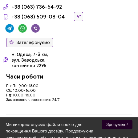
+38 (063) 736-64-92
+38 (068) 609-08-04
Зателефонуємо
м. Одеса, 7-й км,
вул. Заводська,
контейнер 2295
Часи роботи
Пн-Пт: 9.00-18.00
Сб: 10.00-16.00
Нд: 10.00-16.00
Замовлення через кошик: 24/7
Ми використовуємо файли cookie для
Зрозуміло!
покращення Вашого досвіду. Продовжуючи
Ми приймаємо
відвідувати цей сайт, ви погоджуєтесь на використання нами