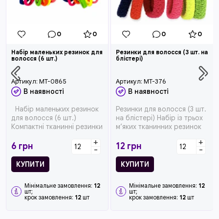
0
0
0
0
Набір маленьких резинок для
Резинки для волосся (3 шт. на
волосся (6 шт.)
блістері)
Артикул:
MT-0865
Артикул:
MT-376
В наявності
В наявності
Набір маленьких резинок
Резинки для волосся (3 шт.
для волосся (6 шт.)
на блістері) Набір із трьох
Компактні тканинні резинки
м’яких тканинних резинок
для волосся чудово п...
для волосся...
+
+
6
грн
12
грн
-
-
КУПИТИ
КУПИТИ
Мінімальне замовлення:
12
Мінімальне замовлення:
12
шт;
шт;
крок замовлення:
12
шт
крок замовлення:
12
шт