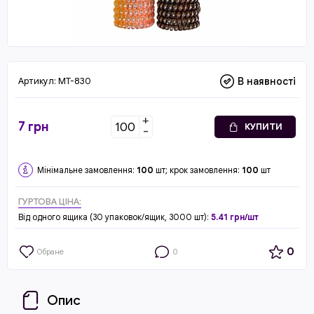
Артикул:
MT-830
В наявності
+
7
грн
КУПИТИ
-
Мінімальне замовлення:
100
шт; крок замовлення:
100
шт
ГУРТОВА ЦІНА:
Від одного ящика (30 упаковок/ящик, 3000 шт):
5.41 грн/шт
0
Обране
0
Опис