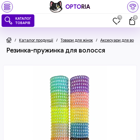
OPTO
RIA
0
0
КАТАЛОГ
ТОВАРІВ
/
Каталог продукції
/
Товари для жінок
/
Аксесуари для воло
Резинка-пружинка для волосся