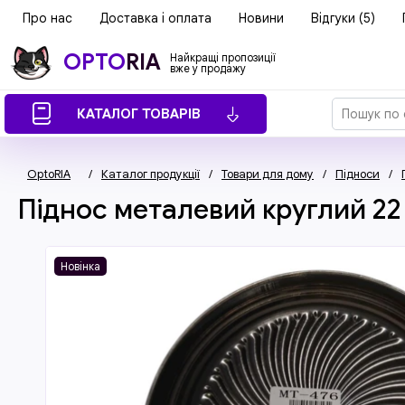
Про нас
Доставка і оплата
Новини
Відгуки (5)
OPTO
RIA
Найкращі пропозиції
вже у продажу
КАТАЛОГ ТОВАРІВ
OptoRIA
/
Каталог продукції
/
Товари для дому
/
Підноси
/
Піднос металевий круглий 22
Новінка