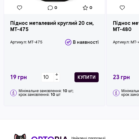
0
0
Піднос металевий круглий 20 см,
Піднос ме
MT-475
MT-480
Артикул:
MT-475
В наявності
Артикул:
MT-
+
19
грн
23
грн
КУПИТИ
-
Мінімальне замовлення:
10
шт;
Мінімаль
крок замовлення:
10
шт
крок зам
Найкращі пропозиції