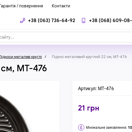
Гарантія / повернення
Контакти
+38 (063) 736-64-92
+38 (068) 609-08
Підноси металеві круглі
/
Піднос металевий круглий 22 см, MT-476
 см, MT-476
Артикул:
MT-476
21
грн
Мінімальне замовлення:
1