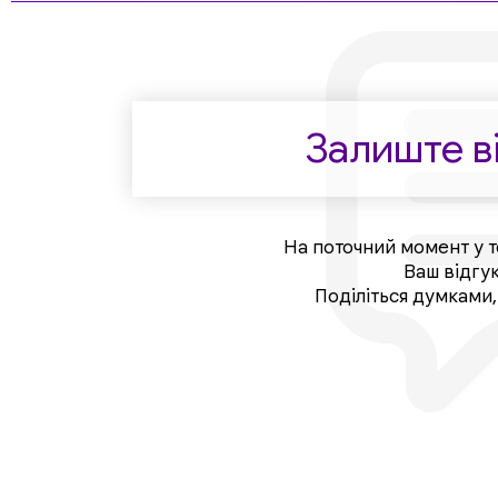
Залиште ві
На поточний момент у т
Ваш відгу
Поділіться думками