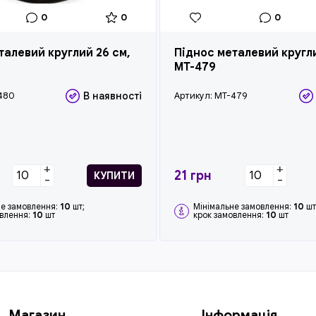
0
0
0
талевий круглий 26 см,
Піднос металевий кругли
MT-479
480
В наявності
Артикул:
MT-479
+
+
21
грн
КУПИТИ
-
-
не замовлення:
10
шт;
Мінімальне замовлення:
10
шт
овлення:
10
шт
крок замовлення:
10
шт
Магазин
Інформація