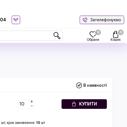
-04
Зателефонуємо
0
0
Обране
Кошик
В наявності
+
КУПИТИ
-
0
шт; крок замовлення:
10
шт