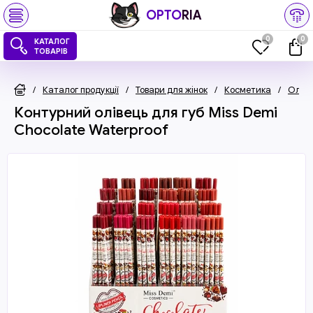
OPTO
RIA
0
0
КАТАЛОГ
ТОВАРІВ
/
Каталог продукції
/
Товари для жінок
/
Косметика
/
Олівц
Контурний олівець для губ Miss Demi
Chocolate Waterproof