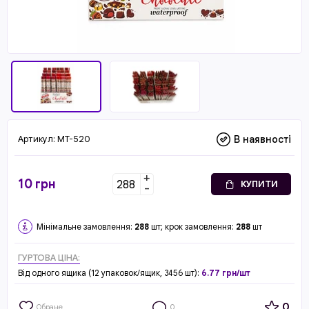
Артикул:
MT-520
В наявності
+
10
грн
КУПИТИ
-
Мінімальне замовлення:
288
шт; крок замовлення:
288
шт
ГУРТОВА ЦІНА:
Від одного ящика (12 упаковок/ящик, 3456 шт):
6.77 грн/шт
0
Обране
0