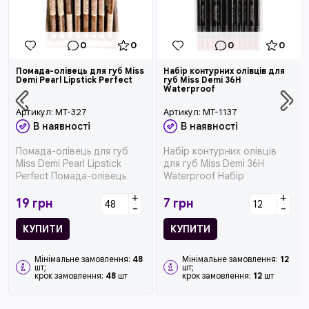
0
0
0
0
Помада-олівець для губ Miss
Набір контурних олівців для
Demi Pearl Lipstick Perfect
губ Miss Demi 36H
Waterproof
Артикул:
MT-327
Артикул:
MT-1137
В наявності
В наявності
Помада-олівець для губ
Набір контурних олівців
Miss Demi Pearl Lipstick
для губ Miss Demi 36H
Perfect Помада-олівець
Waterproof Набір
поєднує насичений колір,
контурних олівців для губ
+
+
к...
із м&rsq...
19
грн
7
грн
-
-
КУПИТИ
КУПИТИ
Мінімальне замовлення:
48
Мінімальне замовлення:
12
шт;
шт;
крок замовлення:
48
шт
крок замовлення:
12
шт