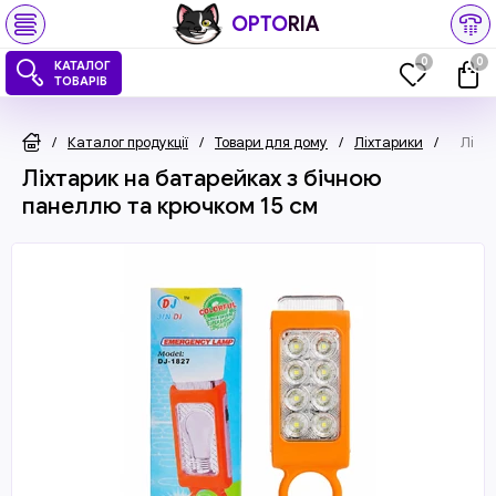
OPTO
RIA
0
0
КАТАЛОГ
ТОВАРІВ
/
Каталог продукції
/
Товари для дому
/
Ліхтарики
/
Ліхт
Ліхтарик на батарейках з бічною
панеллю та крючком 15 см