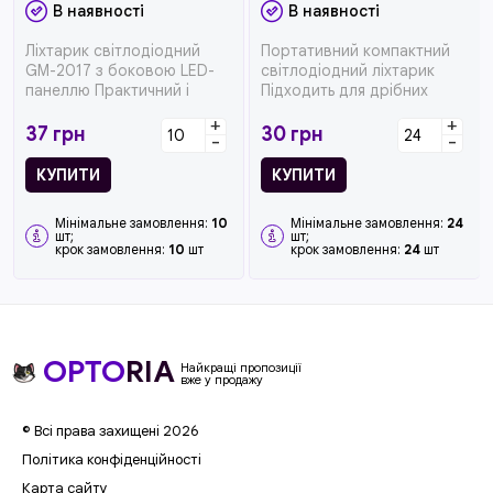
В наявності
В наявності
Ліхтарик світлодіодний
Портативний компактний
GM-2017 з боковою LED-
світлодіодний ліхтарик
панеллю Практичний і
Підходить для дрібних
компактний ліхтарик для
ремонтних робіт, кемпінгу,
+
+
дому, а...
похо...
37
грн
30
грн
-
-
КУПИТИ
КУПИТИ
Мінімальне замовлення:
10
Мінімальне замовлення:
24
шт;
шт;
крок замовлення:
10
шт
крок замовлення:
24
шт
OPTO
RIA
Найкращі пропозиції
вже у продажу
© Всі права захищені 2026
Політика конфіденційності
Карта сайту