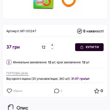
Артикул:
MT-00247
В наявності
+
37
грн
КУПИТИ
-
Мінімальне замовлення:
12
шт; крок замовлення:
12
шт
ГУРТОВА ЦІНА:
Від одного ящика (30 упаковок/ящик, 360 шт):
31.57 грн/шт
0
Обране
0
Опис