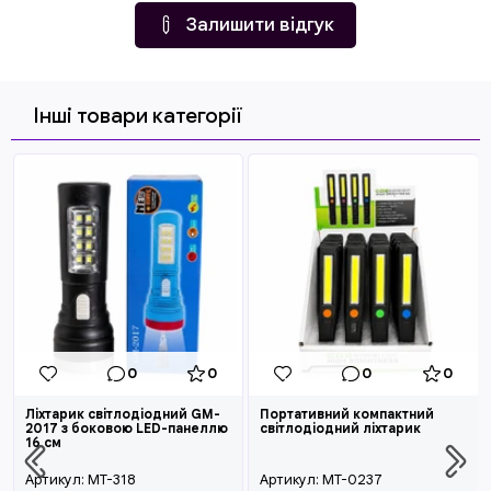
Залишити відгук
Інші товари категорії
0
0
0
0
Ліхтарик світлодіодний GM-
Портативний компактний
2017 з боковою LED-панеллю
світлодіодний ліхтарик
16 см
Артикул:
MT-318
Артикул:
MT-0237