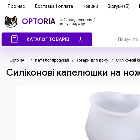
Про нас
Доставка і оплата
Новини
Відгуки (5)
OPTO
RIA
Найкращі пропозиції
вже у продажу
КАТАЛОГ ТОВАРІВ
OptoRIA
/
Каталог продукції
/
Товари для дому
/
Силіконові 
Силіконові капелюшки на нож