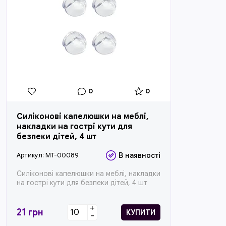
0
0
Силіконові капелюшки на меблі,
накладки на гострі кути для
безпеки дітей, 4 шт
Артикул:
MT-00089
В наявності
Силіконові капелюшки на меблі, накладки
на гострі кути для безпеки дітей, 4 шт
+
21
грн
КУПИТИ
-