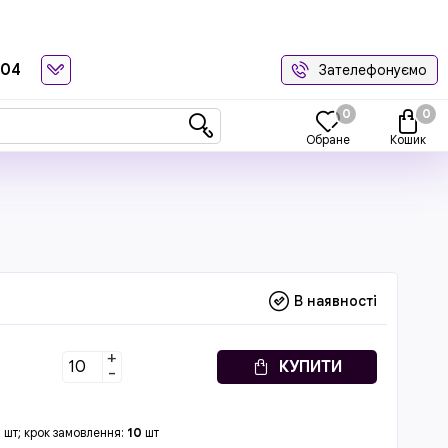
-04
Зателефонуємо
0
0
Обране
Кошик
В наявності
+
КУПИТИ
-
0
шт; крок замовлення:
10
шт