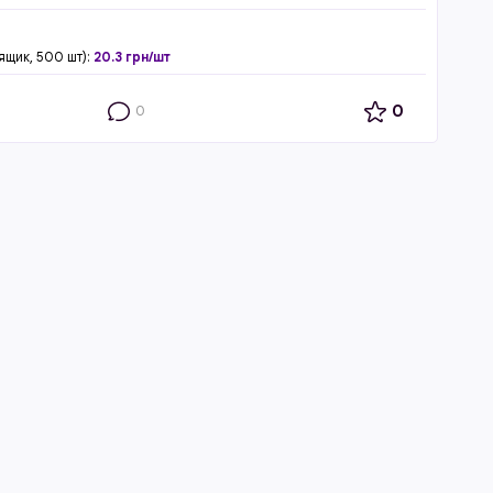
ящик, 500 шт):
20.3 грн/шт
0
0