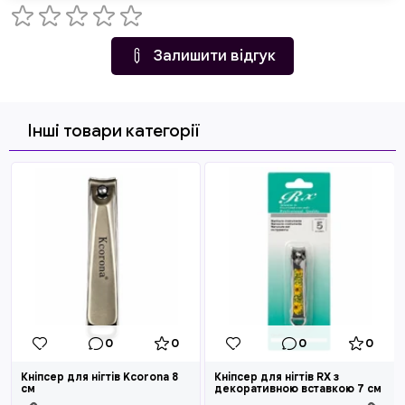
Залишити відгук
Інші товари категорії
0
0
0
0
Кніпсер для нігтів Kcorona 8
Кніпсер для нігтів RX з
см
декоративною вставкою 7 см