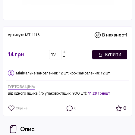
Артикул:
MT-1116
В наявності
+
14
грн
КУПИТИ
-
Мінімальне замовлення:
12
шт; крок замовлення:
12
шт
ГУРТОВА ЦІНА:
Від одного ящика (75 упаковок/ящик, 900 шт):
11.28 грн/шт
0
Обране
0
Опис