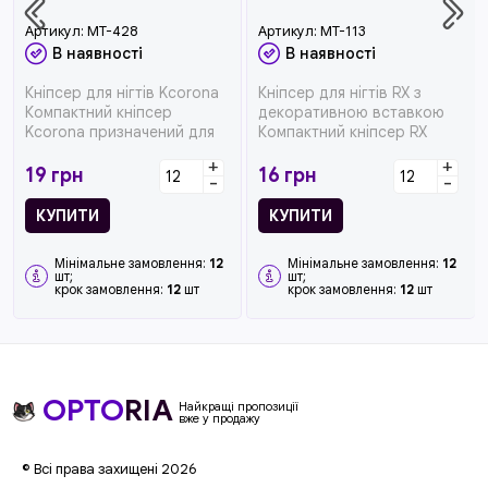
Артикул:
MT-428
Артикул:
MT-113
В наявності
В наявності
Кніпсер для нігтів Kcorona
Кніпсер для нігтів RX з
Компактний кніпсер
декоративною вставкою
Kcorona призначений для
Компактний кніпсер RX
швидкого, точного та
призначений для швидкого
+
+
безпеч...
та а...
19
грн
16
грн
-
-
КУПИТИ
КУПИТИ
Мінімальне замовлення:
12
Мінімальне замовлення:
12
шт;
шт;
крок замовлення:
12
шт
крок замовлення:
12
шт
OPTO
RIA
Найкращі пропозиції
вже у продажу
© Всі права захищені 2026