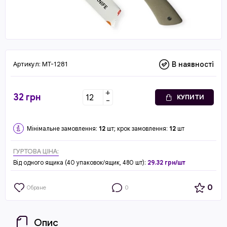
Артикул:
MT-1281
В наявності
+
32
грн
КУПИТИ
-
Мінімальне замовлення:
12
шт; крок замовлення:
12
шт
ГУРТОВА ЦІНА:
Від одного ящика (40 упаковок/ящик, 480 шт):
29.32 грн/шт
0
Обране
0
Опис