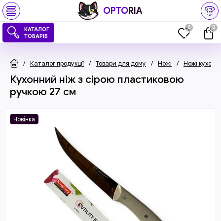
OPTO
RIA
0
0
КАТАЛОГ
ТОВАРІВ
/
Каталог продукції
/
Товари для дому
/
Ножі
/
Ножі кухонні
Кухонний ніж з сірою пластиковою
ручкою 27 см
Новінка