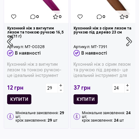
0
0
0
0
Кухонний ніж з вигнутим
Кухонний ніж з сірим лезом та
лезом та тонкою ручкою 16,5
ручкою під дерево 23 см
см(11 г)
Артикул:
MT-00328
Артикул:
MT-7391
В наявності
В наявності
Кухонний ніж з вигнутим
Кухонний ніж з сірим лезом
лезом та тонкою ручкою-
та ручкою під дерево- це
це ідеальний інструмент
ідеальний інструмент для
для любителів готувати,
любителів готувати, яки...
+
+
який ...
12
грн
37
грн
-
-
КУПИТИ
КУПИТИ
Мінімальне замовлення:
29
Мінімальне замовлення:
24
шт;
шт;
крок замовлення:
29
шт
крок замовлення:
24
шт