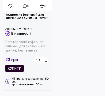
0
0
Килимок тефлоновий для
випічки 30 x 40 см , MT-694-1
Артикул:
MT-694-1
В наявності
Багаторазові тефлонові
килимки для випічки – це
зручне, безпечне та
економічне рішення для
+
при...
23
грн
-
КУПИТИ
Мінімальне замовлення:
50
шт;
крок замовлення:
50
шт