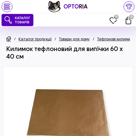
OPTO
RIA
0
0
КАТАЛОГ
ТОВАРІВ
/
Каталог продукції
/
Товари для дому
/
Тефлонові килимки
Килимок тефлоновий для випічки 60 x
40 см