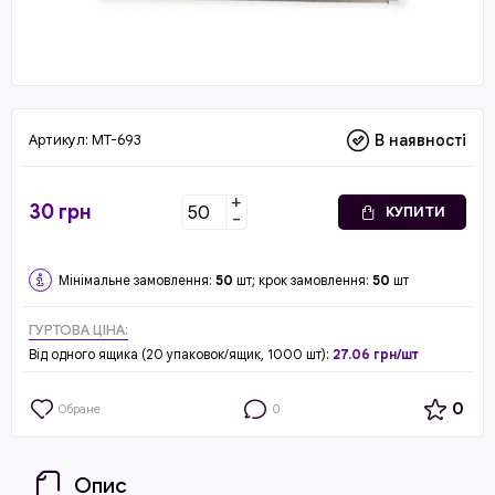
Артикул:
MT-693
В наявності
+
30
грн
КУПИТИ
-
Мінімальне замовлення:
50
шт; крок замовлення:
50
шт
ГУРТОВА ЦІНА:
Від одного ящика (20 упаковок/ящик, 1000 шт):
27.06 грн/шт
0
Обране
0
Опис