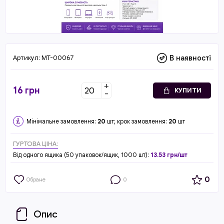
Артикул:
MT-00067
В наявності
+
16
грн
КУПИТИ
-
Мінімальне замовлення:
20
шт; крок замовлення:
20
шт
ГУРТОВА ЦІНА:
Від одного ящика (50 упаковок/ящик, 1000 шт):
13.53 грн/шт
0
Обране
0
Опис