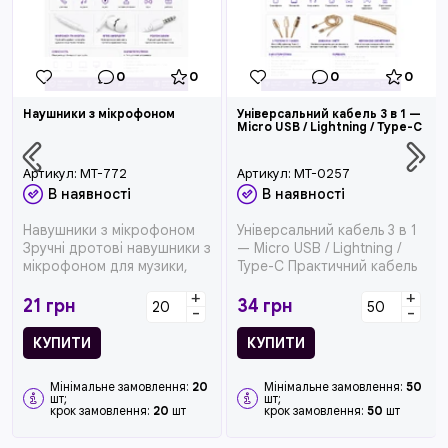
0
0
0
0
Наушники з мікрофоном
Універсальний кабель 3 в 1 —
Micro USB / Lightning / Type-C
Артикул:
MT-772
Артикул:
MT-0257
В наявності
В наявності
Навушники з мікрофоном
Універсальний кабель 3 в 1
Зручні дротові навушники з
— Micro USB / Lightning /
мікрофоном для музики,
Type-C Практичний кабель
дзвінків, перегляд...
3 в 1 —...
+
+
21
грн
34
грн
-
-
КУПИТИ
КУПИТИ
Мінімальне замовлення:
20
Мінімальне замовлення:
50
шт;
шт;
крок замовлення:
20
шт
крок замовлення:
50
шт