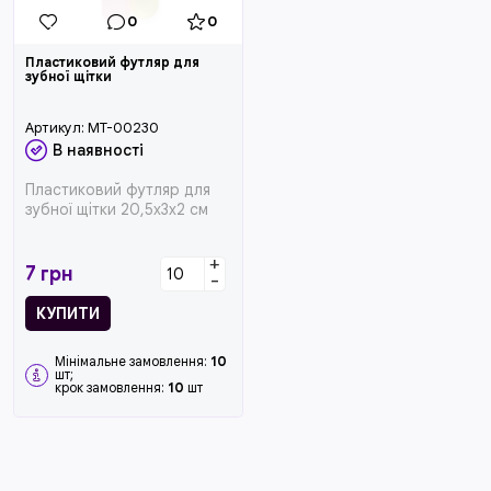
0
0
Пластиковий футляр для
зубної щітки
Артикул:
MT-00230
В наявності
Пластиковий футляр для
зубної щітки 20,5x3x2 см
+
7
грн
-
КУПИТИ
Мінімальне замовлення:
10
шт;
крок замовлення:
10
шт