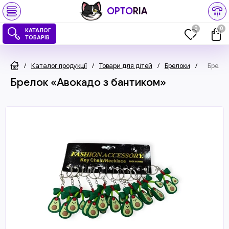
OPTO
RIA
0
0
КАТАЛОГ
ТОВАРІВ
/
Каталог продукції
/
Товари для дітей
/
Брелоки
/
Брелок
Брелок «Авокадо з бантиком»