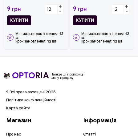
+
+
9
грн
9
грн
-
-
КУПИТИ
КУПИТИ
Мінімальне замовлення:
12
Мінімальне замовлення:
12
шт;
шт;
крок замовлення:
12
шт
крок замовлення:
12
шт
OPTO
RIA
Найкращі пропозиції
вже у продажу
© Всі права захищені 2026
Політика конфіденційності
Карта сайту
Магазин
Інформація
Про нас
Статті