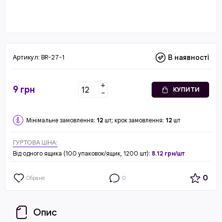
Артикул:
BR-27-1
В наявності
+
9
грн
КУПИТИ
-
Мінімальне замовлення:
12
шт; крок замовлення:
12
шт
ГУРТОВА ЦІНА:
Від одного ящика (100 упаковок/ящик, 1200 шт):
8.12 грн/шт
0
Обране
0
Опис