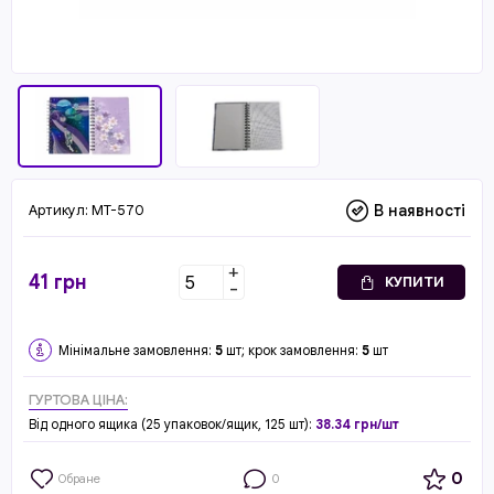
Артикул:
MT-570
В наявності
+
41
грн
КУПИТИ
-
Мінімальне замовлення:
5
шт; крок замовлення:
5
шт
ГУРТОВА ЦІНА:
Від одного ящика (25 упаковок/ящик, 125 шт):
38.34 грн/шт
0
Обране
0