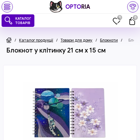
OPTO
RIA
0
0
КАТАЛОГ
ТОВАРІВ
/
Каталог продукції
/
Товари для дому
/
Блокноти
/
Блокно
Блокнот у клітинку 21 см x 15 см