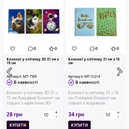
0
0
0
0
Блокнот у клітинку 3D 21 см x
Блокнот у клітинку 21 см x 15
15 см
см
Артикул:
MT-788
Артикул:
MT-0214
В наявності
В наявності
Блокнот у клітинку 3D 21 ×
Блокнот у клітинку 21 × 15
15 см Яскравий блокнот на
см Стильний блокнот на
спіралі з ефектною 3D-
спіралі з яскравою
обкладинкою. Ори...
обкладинкою та золотис...
+
+
28
грн
34
грн
-
-
КУПИТИ
КУПИТИ