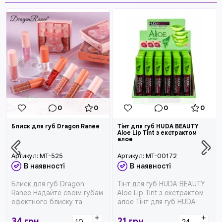
0
0
0
0
Блиск для губ Dragon Ranee
Тінт для губ HUDA BEAUTY
Aloe Lip Tint з екстрактом
алое
Артикул:
MT-525
Артикул:
MT-00172
В наявності
В наявності
Блиск для губ Dragon
Тінт для губ HUDA BEAUTY
Ranee Надайте своїм губам
Aloe Lip Tint з екстрактом
ефектного блиску та
алое Тінт для губ HUDA
догляду! Блиск Dragon
BEAUTY Aloe Lip Tint &...
+
+
Ranee має ...
34
грн
21
грн