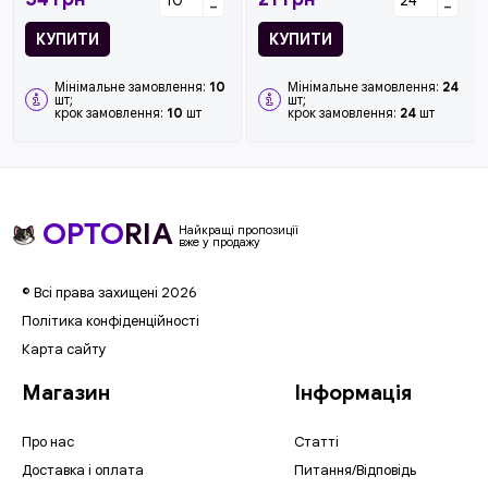
-
-
КУПИТИ
КУПИТИ
Мінімальне замовлення:
10
Мінімальне замовлення:
24
шт;
шт;
крок замовлення:
10
шт
крок замовлення:
24
шт
OPTO
RIA
Найкращі пропозиції
вже у продажу
© Всі права захищені 2026
Політика конфіденційності
Карта сайту
Магазин
Інформація
Про нас
Статті
Доставка і оплата
Питання/Відповідь