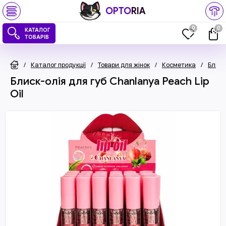
OPTO
RIA
0
0
КАТАЛОГ
ТОВАРІВ
/
Каталог продукції
/
Товари для жінок
/
Косметика
/
Блиск
Блиск-олія для губ Chanlanya Peach Lip
Oil