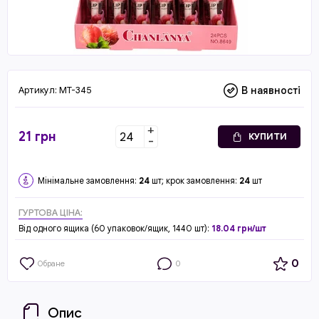
Артикул:
MT-345
В наявності
+
21
грн
КУПИТИ
-
Мінімальне замовлення:
24
шт; крок замовлення:
24
шт
ГУРТОВА ЦІНА:
Від одного ящика (60 упаковок/ящик, 1440 шт):
18.04 грн/шт
0
Обране
0
Опис