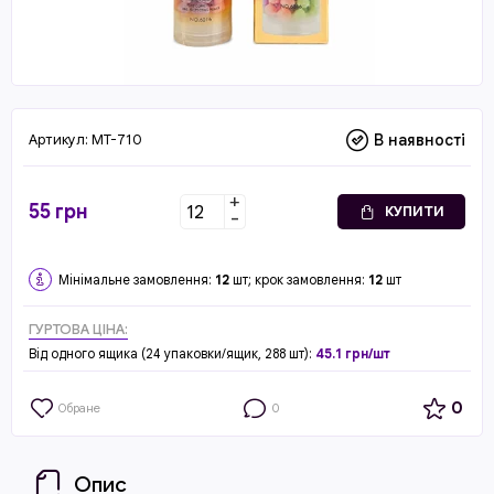
Артикул:
MT-710
В наявності
+
55
грн
КУПИТИ
-
Мінімальне замовлення:
12
шт; крок замовлення:
12
шт
ГУРТОВА ЦІНА:
Від одного ящика (24 упаковки/ящик, 288 шт):
45.1 грн/шт
0
Обране
0
Опис