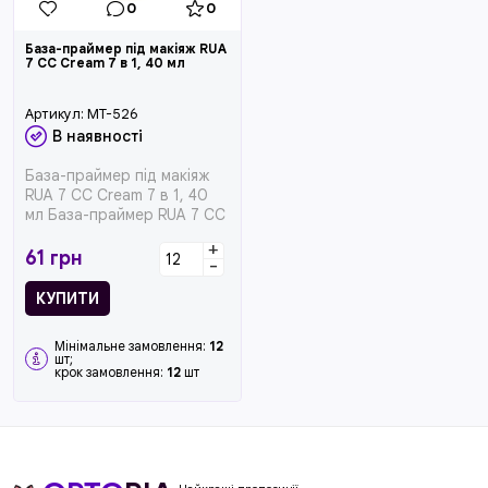
0
0
База-праймер під макіяж RUA
7 CC Cream 7 в 1, 40 мл
Артикул:
MT-526
В наявності
База-праймер під макіяж
RUA 7 CC Cream 7 в 1, 40
мл База-праймер RUA 7 CC
Cream 7 в 1 допомагає п...
+
61
грн
-
КУПИТИ
Мінімальне замовлення:
12
шт;
крок замовлення:
12
шт