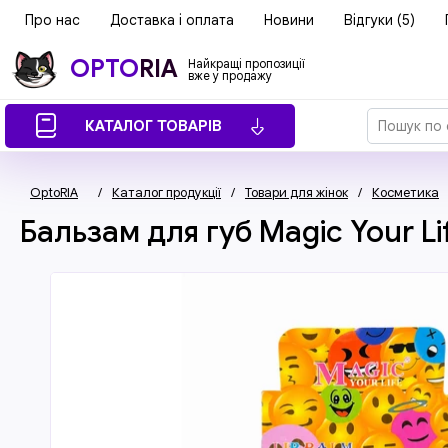
Про нас
Доставка і оплата
Новини
Відгуки (5)
OPTO
RIA
Найкращі пропозиції
вже у продажу
КАТАЛОГ ТОВАРІВ
OptoRIA
/
Каталог продукції
/
Товари для жінок
/
Косметика
Бальзам для губ Magic Your Li