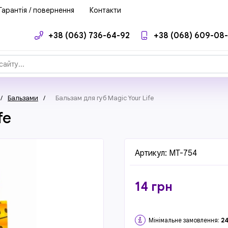
Гарантія / повернення
Контакти
+38 (063) 736-64-92
+38 (068) 609-08
/
Бальзами
/
Бальзам для губ Magic Your Life
fe
Артикул:
MT-754
14
грн
Мінімальне замовлення:
2