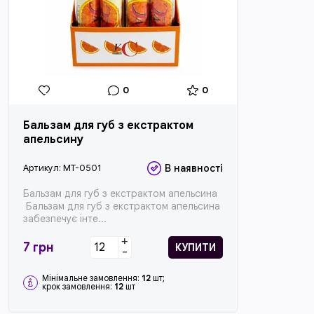
0
0
Бальзам для губ з екстрактом
апельсину
Артикул:
MT-0501
В наявності
Бальзам для губ з екстрактом апельсина
Бальзам для губ з екстрактом апельсина
забезпечує інте...
+
7
грн
КУПИТИ
-
Мінімальне замовлення:
12
шт;
крок замовлення:
12
шт