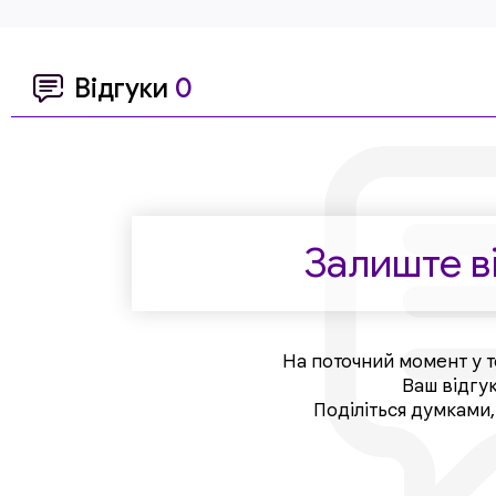
Відгуки
0
Залиште ві
На поточний момент у т
Ваш відгу
Поділіться думками