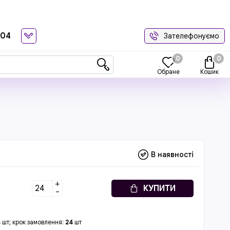
-04
Зателефонуємо
0
0
Обране
Кошик
В наявності
+
КУПИТИ
-
4
шт; крок замовлення:
24
шт