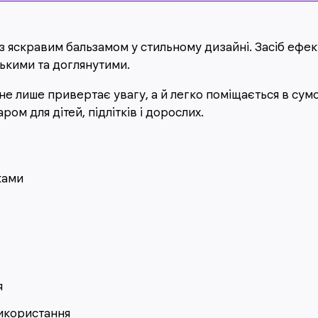
 із яскравим бальзамом у стильному дизайні. Засіб ефе
нькими та доглянутими.
не лише привертає увагу, а й легко поміщається в сум
м для дітей, підлітків і дорослих.
ками
я
икористання